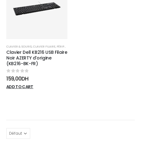
wishlist
CLAVIER & SOURIS
,
CLAVIER FILAIRE
,
PÉRIPHÉRIQUES
Clavier Dell KB216 USB Filaire
Noir AZERTY d'origine
(KB216-BK-FR)
0
sur 5
159,00
DH
ADD TO CART