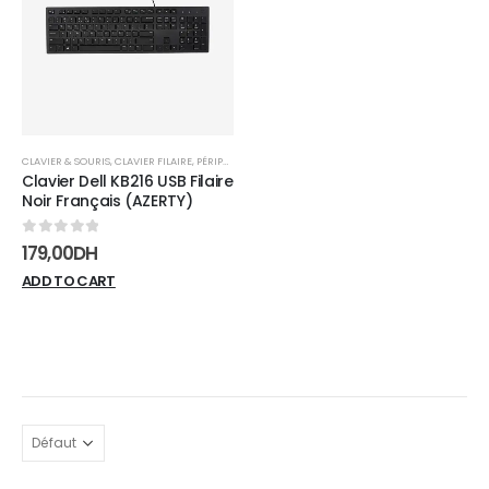
wishlist
CLAVIER & SOURIS
,
CLAVIER FILAIRE
,
PÉRIPHÉRIQUES
Clavier Dell KB216 USB Filaire
Noir Français (AZERTY)
0
sur 5
179,00
DH
ADD TO CART