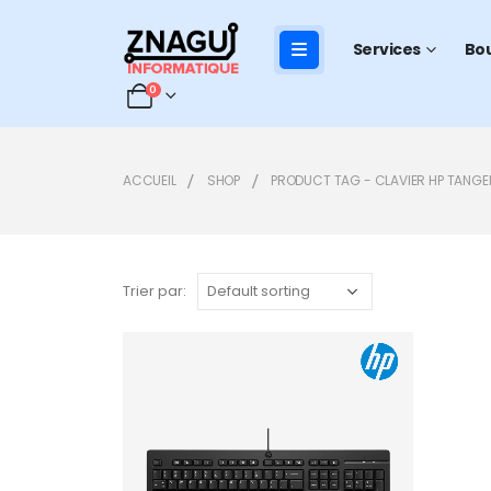
Services
Bo
0
ACCUEIL
SHOP
PRODUCT TAG -
CLAVIER HP TANGE
Trier par:
Add to
wishlist