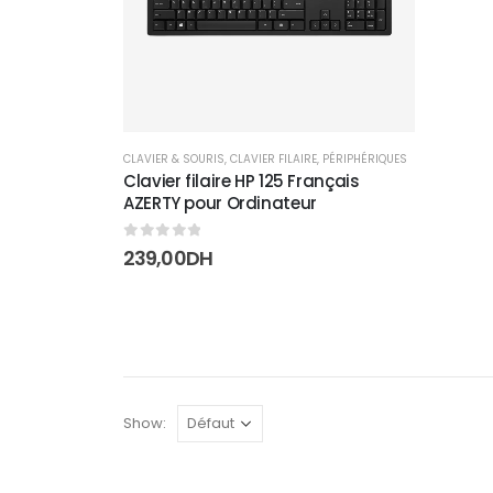
CLAVIER & SOURIS
,
CLAVIER FILAIRE
,
PÉRIPHÉRIQUES
Clavier filaire HP 125 Français
AZERTY pour Ordinateur
0
sur 5
239,00
DH
Show: