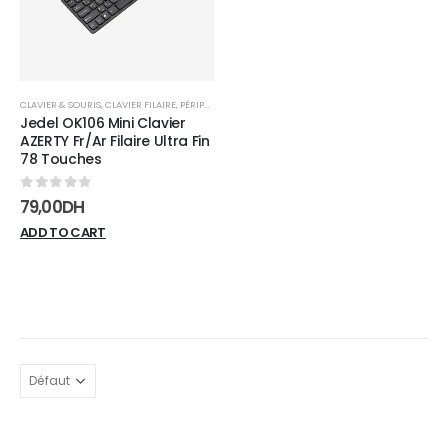
CLAVIER & SOURIS
,
CLAVIER FILAIRE
,
PÉRIPHÉRIQUES
Jedel OK106 Mini Clavier
AZERTY Fr/Ar Filaire Ultra Fin
78 Touches
0
sur 5
79,00
DH
ADD TO CART