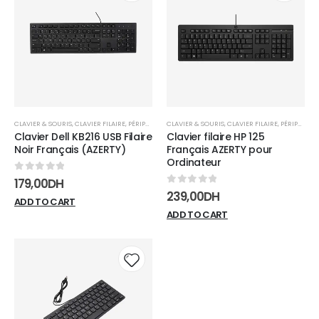
Add to
Add t
wishlist
wishli
CLAVIER & SOURIS
,
CLAVIER FILAIRE
,
PÉRIPHÉRIQUES
CLAVIER & SOURIS
,
CLAVIER FILAIRE
,
PÉRIPHÉRIQUES
Clavier Dell KB216 USB Filaire
Clavier filaire HP 125
Noir Français (AZERTY)
Français AZERTY pour
Ordinateur
0
sur 5
179,00
DH
0
sur 5
239,00
DH
ADD TO CART
ADD TO CART
Add to
wishlist