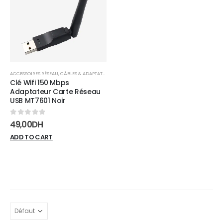
wishlist
ACCESSOIRES RÉSEAU
,
CÂBLES & ADAPTATEURS
,
RÉSEAUX
Clé Wifi 150 Mbps
Adaptateur Carte Réseau
USB MT7601 Noir
0
sur 5
49,00
DH
ADD TO CART