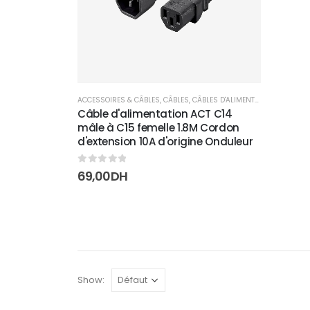
ACCESSOIRES & CÂBLES
,
CÂBLES
,
CÂBLES D'ALIMENTATION
Câble d'alimentation ACT C14
mâle à C15 femelle 1.8M Cordon
d'extension 10A d'origine Onduleur
0
sur 5
69,00
DH
Show: