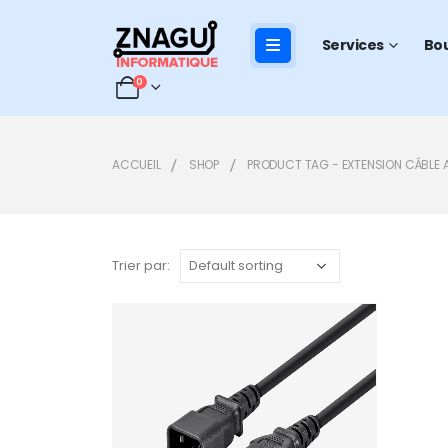
Services
Bo
0
ACCUEIL
SHOP
PRODUCT TAG -
EXTENSION CÂBLE 
Trier par:
Add to
wishlist