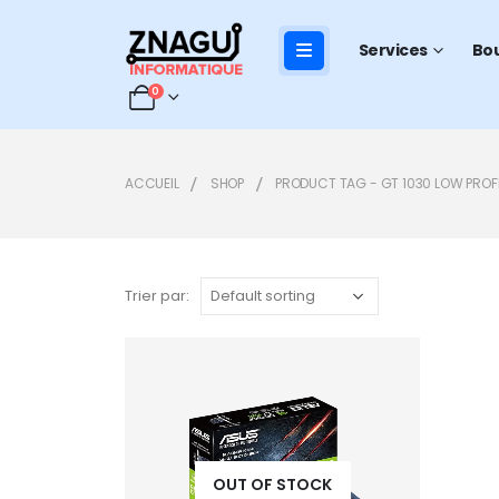
Services
Bo
0
ACCUEIL
SHOP
PRODUCT TAG -
GT 1030 LOW PROF
Trier par:
Add to
wishlist
OUT OF STOCK