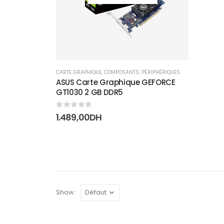
CARTE GRAPHIQUE
,
COMPOSANTS
,
PÉRIPHÉRIQUES
ASUS Carte Graphique GEFORCE
GT1030 2 GB DDR5
0
sur 5
1.489,00
DH
Show: