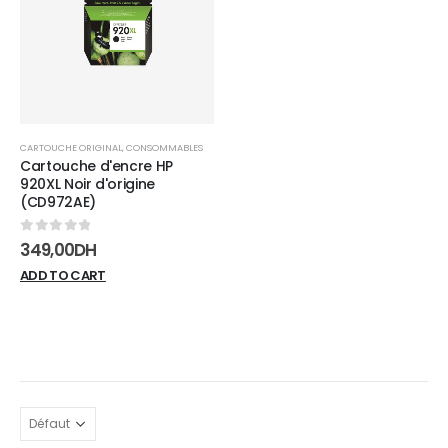
wishlist
CARTOUCHE ORIGINAL
,
CONSOMMABLES
Cartouche d'encre HP
920XL Noir d'origine
(CD972AE)
0
sur 5
349,00
DH
ADD TO CART