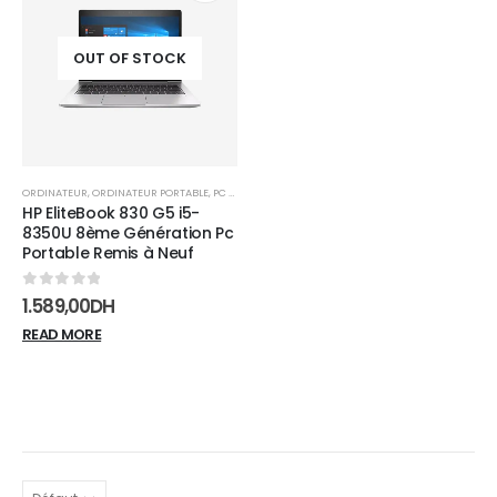
Add to
wishlist
OUT OF STOCK
ORDINATEUR
,
ORDINATEUR PORTABLE
,
PC PORTABLE
HP EliteBook 830 G5 i5-
8350U 8ème Génération Pc
Portable Remis à Neuf
0
sur 5
1.589,00
DH
READ MORE