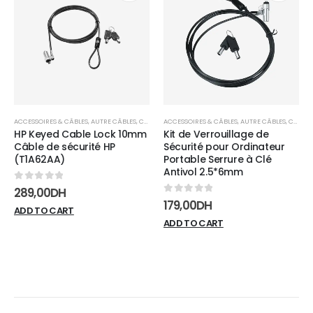
Add to
Add t
wishlist
wishli
ACCESSOIRES & CÂBLES
,
AUTRE CÂBLES
,
CÂBLES
ACCESSOIRES & CÂBLES
,
AUTRE CÂBLES
,
CÂBLES
HP Keyed Cable Lock 10mm
Kit de Verrouillage de
Câble de sécurité HP
Sécurité pour Ordinateur
(T1A62AA)
Portable Serrure à Clé
Antivol 2.5*6mm
0
sur 5
289,00
DH
0
sur 5
179,00
DH
ADD TO CART
ADD TO CART