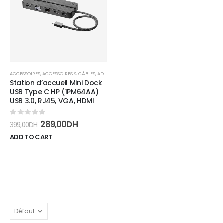
wishlist
ACCESSOIRES
,
ACCESSOIRES & CÂBLES
,
ADAPTATEURS
Station d’accueil Mini Dock
USB Type C HP (1PM64AA)
USB 3.0, RJ45, VGA, HDMI
0
sur 5
289,00
DH
399,00
DH
ADD TO CART