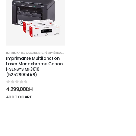
Add to
wishlist
IMPRIMANTES & SCANNERS
,
PÉRIPHÉRIQUES
Imprimante Multifonction
Laser Monochrome Canon
i-SENSYS MF3010
(5252B004AB)
0
sur 5
4.299,00
DH
ADD TO CART