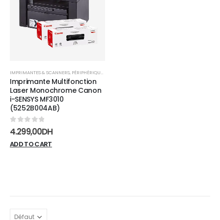
wishlist
IMPRIMANTES & SCANNERS
,
PÉRIPHÉRIQUES
Imprimante Multifonction
Laser Monochrome Canon
i-SENSYS MF3010
(5252B004AB)
0
sur 5
4.299,00
DH
ADD TO CART