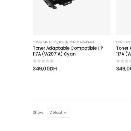
CONSOMMABLES
,
TONER
,
TONER ADAPTABLE
CONSOMM
Toner Adaptable Compatible HP
Toner 
117A (W2071A) Cyan
117A 
0
sur 5
0
sur 
349,00
DH
349,0
Show: