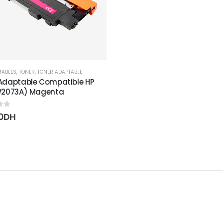
ABLES
,
TONER
,
TONER ADAPTABLE
Adaptable Compatible HP
(W2073A) Magenta
5
0
DH