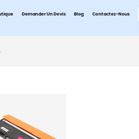
utique
Demander Un Devis
Blog
Contactez-Nous
A
Add to
wishlist