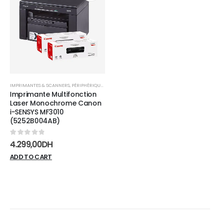
Add to
wishlist
IMPRIMANTES & SCANNERS
,
PÉRIPHÉRIQUES
Imprimante Multifonction
Laser Monochrome Canon
i-SENSYS MF3010
(5252B004AB)
0
sur 5
4.299,00
DH
ADD TO CART