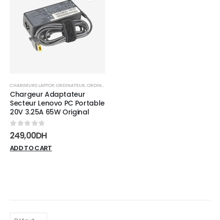
Add to
wishlist
CHARGEURS LAPTOP
,
ORDINATEUR
,
ORDINATEUR PORTABLE
Chargeur Adaptateur
Secteur Lenovo PC Portable
20V 3.25A 65W Original
0
sur 5
249,00
DH
ADD TO CART