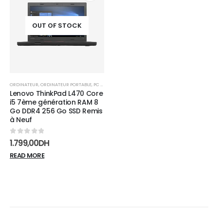
Add to
wishlist
OUT OF STOCK
ORDINATEUR
,
ORDINATEUR PORTABLE
,
PC PORTABLE
Lenovo ThinkPad L470 Core
i5 7ème génération RAM 8
Go DDR4 256 Go SSD Remis
à Neuf
0
sur 5
1.799,00
DH
READ MORE