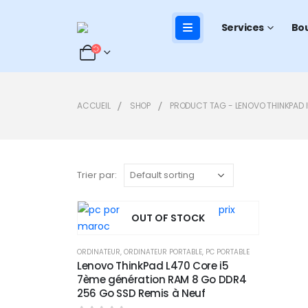
Services
Bo
ACCUEIL
SHOP
PRODUCT TAG -
LENOVO THINKPAD 
Trier par:
OUT OF STOCK
Add to
ORDINATEUR
,
ORDINATEUR PORTABLE
,
PC PORTABLE
Lenovo ThinkPad L470 Core i5
wishlist
7ème génération RAM 8 Go DDR4
256 Go SSD Remis à Neuf