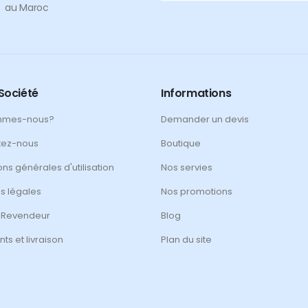
au Maroc
Société
Informations
mmes-nous?
Demander un devis
tez-nous
Boutique
ons générales d'utilisation
Nos servies
s légales
Nos promotions
 Revendeur
Blog
ts et livraison
Plan du site