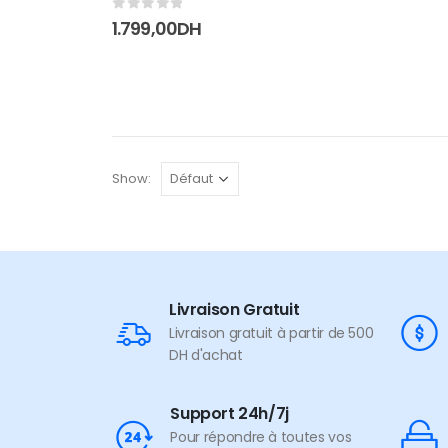
0
sur 5
1.799,00
DH
Show:
Livraison Gratuit
Livraison gratuit à partir de 500
DH d'achat
Support 24h/7j
Pour répondre à toutes vos