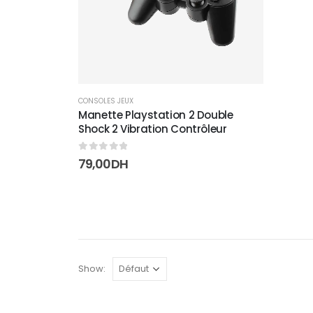
CONSOLES JEUX
Manette Playstation 2 Double
Shock 2 Vibration Contrôleur
0
sur 5
79,00
DH
Show: