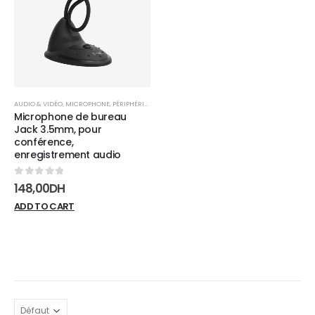
wishlist
AUDIO & VIDÉO
,
MICROPHONE
,
PÉRIPHÉRIQUES
Microphone de bureau
Jack 3.5mm, pour
conférence,
enregistrement audio
0
sur 5
148,00
DH
ADD TO CART