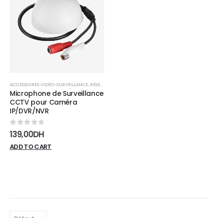
Add to
wishlist
ACCESSOIRES VIDÉO-SURVEILLANCE
,
RÉSEAUX
,
VIDÉO-SURVEILLANCE
Microphone de Surveillance
CCTV pour Caméra
IP/DVR/NVR
0
sur 5
139,00
DH
ADD TO CART