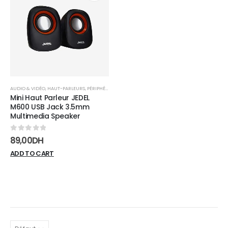
Add to
wishlist
AUDIO & VIDÉO
,
HAUT-PARLEURS
,
PÉRIPHÉRIQUES
Mini Haut Parleur JEDEL
M600 USB Jack 3.5mm
Multimedia Speaker
0
sur 5
89,00
DH
ADD TO CART