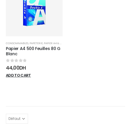
wishlist
CONSOMMABLES
,
PAPETERIE
,
PAPIER A4 & A3
Papier A4 500 Feuilles 80 G
Blanc
0
sur 5
44,00
DH
ADD TO CART