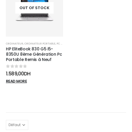
wishlist
OUT OF STOCK
ORDINATEUR
,
ORDINATEUR PORTABLE
,
PC PORTABLE
HP EliteBook 830 G5 i5-
8350U 8ème Génération Pc
Portable Remis à Neuf
0
sur 5
1.589,00
DH
READ MORE