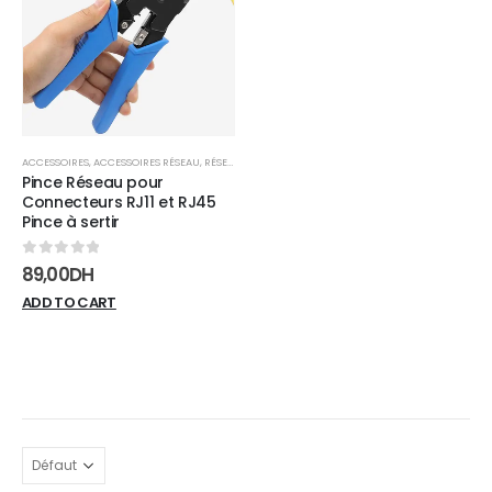
wishlist
ACCESSOIRES
,
ACCESSOIRES RÉSEAU
,
RÉSEAUX
Pince Réseau pour
Connecteurs RJ11 et RJ45
Pince à sertir
0
sur 5
89,00
DH
ADD TO CART