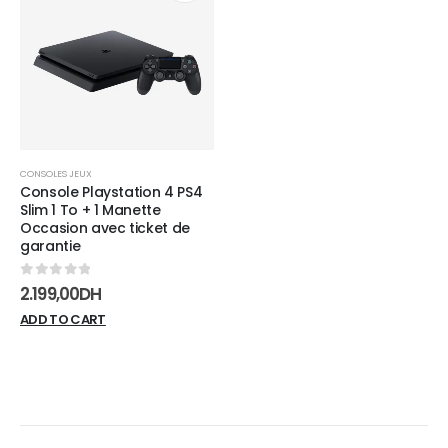
Add to
wishlist
CONSOLES JEUX
Console Playstation 4 PS4
Slim 1 To + 1 Manette
Occasion avec ticket de
garantie
0
sur 5
2.199,00
DH
ADD TO CART