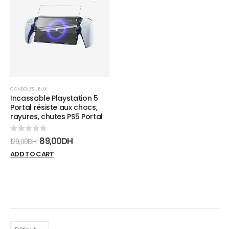
Add to
wishlist
CONSOLES JEUX
Incassable Playstation 5
Portal résiste aux chocs,
rayures, chutes PS5 Portal
0
sur 5
89,00
DH
129,00
DH
ADD TO CART