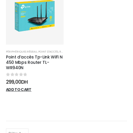
Add to
wishlist
PÉRIPHÉRIQUES RÉSEAU
,
POINT D'ACCÈS
,
RÉSEAUX
Point d’accès Tp-Link WiFi N
450 Mbps Router TL-
WR940N
0
sur 5
299,00
DH
ADD TO CART