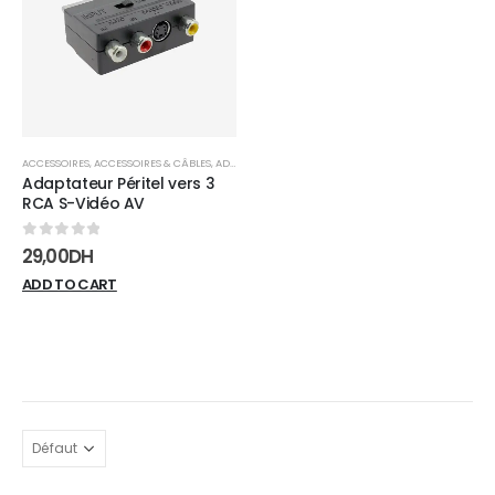
wishlist
ACCESSOIRES
,
ACCESSOIRES & CÂBLES
,
ADAPTATEURS
Adaptateur Péritel vers 3
RCA S-Vidéo AV
0
sur 5
29,00
DH
ADD TO CART