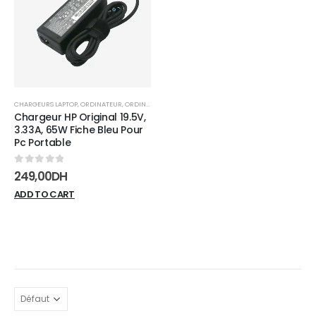
wishlist
CHARGEURS LAPTOP
,
ORDINATEUR
,
ORDINATEUR PORTABLE
Chargeur HP Original 19.5V,
3.33A, 65W Fiche Bleu Pour
Pc Portable
0
sur 5
249,00
DH
ADD TO CART