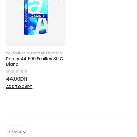
Add to
wishlist
CONSOMMABLES
,
PAPETERIE
,
PAPIER A4 & A3
Papier A4 500 Feuilles 80 G
Blanc
0
sur 5
44,00
DH
ADD TO CART