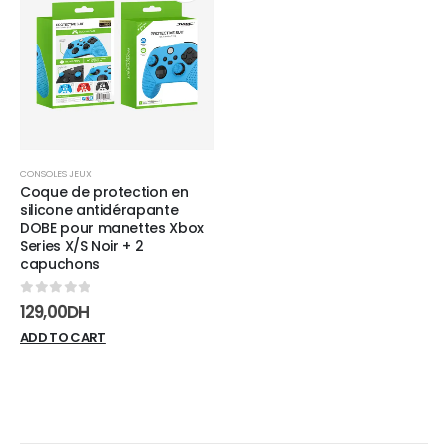
Add to
wishlist
CONSOLES JEUX
Coque de protection en
silicone antidérapante
DOBE pour manettes Xbox
Series X/S Noir + 2
capuchons
0
sur 5
129,00
DH
ADD TO CART