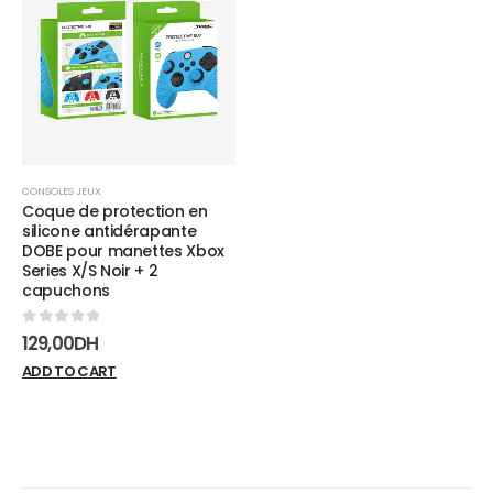
Add to
wishlist
CONSOLES JEUX
Coque de protection en
silicone antidérapante
DOBE pour manettes Xbox
Series X/S Noir + 2
capuchons
0
sur 5
129,00
DH
ADD TO CART