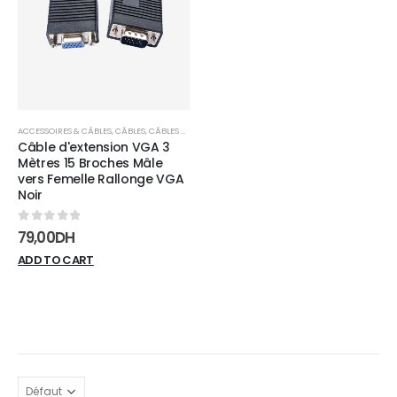
wishlist
ACCESSOIRES & CÂBLES
,
CÂBLES
,
CÂBLES VGA
Câble d'extension VGA 3
Mètres 15 Broches Mâle
vers Femelle Rallonge VGA
Noir
0
sur 5
79,00
DH
ADD TO CART