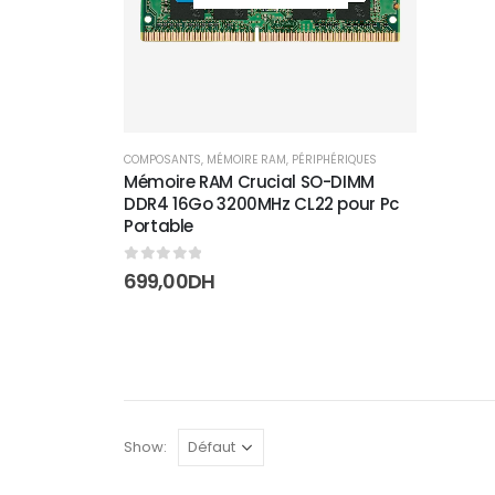
COMPOSANTS
,
MÉMOIRE RAM
,
PÉRIPHÉRIQUES
Mémoire RAM Crucial SO-DIMM
DDR4 16Go 3200MHz CL22 pour Pc
Portable
0
sur 5
699,00
DH
Show: