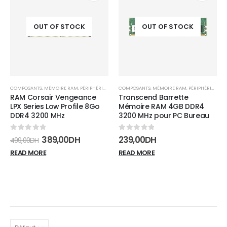
Add to
Add t
wishlist
wishli
OUT OF STOCK
OUT OF STOCK
COMPOSANTS
,
MÉMOIRE RAM
,
PÉRIPHÉRIQUES
COMPOSANTS
,
MÉMOIRE RAM
,
PÉRIPHÉRIQUES
RAM Corsair Vengeance
Transcend Barrette
LPX Series Low Profile 8Go
Mémoire RAM 4GB DDR4
DDR4 3200 MHz
3200 MHz pour PC Bureau
0
sur 5
0
sur 5
389,00
DH
239,00
DH
499,00
DH
READ MORE
READ MORE