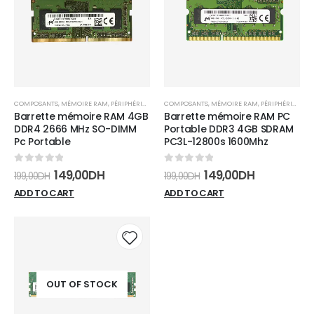
wishlist
wishli
COMPOSANTS
,
MÉMOIRE RAM
,
PÉRIPHÉRIQUES
COMPOSANTS
,
MÉMOIRE RAM
,
PÉRIPHÉRIQUES
Barrette mémoire RAM 4GB
Barrette mémoire RAM PC
DDR4 2666 MHz SO-DIMM
Portable DDR3 4GB SDRAM
Pc Portable
PC3L-12800s 1600Mhz
0
sur 5
0
sur 5
149,00
DH
149,00
DH
199,00
DH
199,00
DH
ADD TO CART
ADD TO CART
Add to
wishlist
OUT OF STOCK