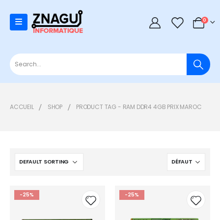
0
0
ACCUEIL
SHOP
PRODUCT TAG -
RAM DDR4 4GB PRIX MAROC
-25%
-25%
Add to
Add t