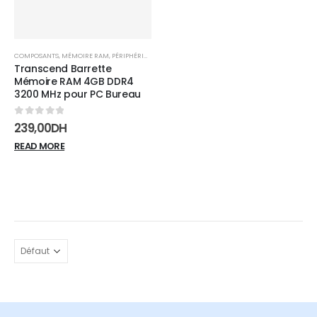
COMPOSANTS
,
MÉMOIRE RAM
,
PÉRIPHÉRIQUES
Transcend Barrette
Mémoire RAM 4GB DDR4
3200 MHz pour PC Bureau
0
sur 5
239,00
DH
READ MORE