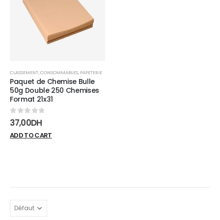
wishlist
CLASSEMENT
,
CONSOMMABLES
,
PAPETERIE
Paquet de Chemise Bulle
50g Double 250 Chemises
Format 21x31
0
sur 5
37,00
DH
ADD TO CART