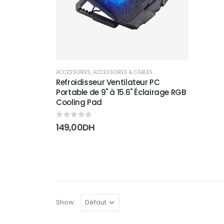
ACCESSOIRES
,
ACCESSOIRES & CÂBLES
Refroidisseur Ventilateur PC
Portable de 9" à 15.6" Éclairage RGB
Cooling Pad
0
sur 5
149,00
DH
Show: