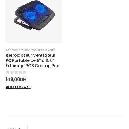
Add to
wishlist
ACCESSOIRES
,
ACCESSOIRES & CÂBLES
Refroidisseur Ventilateur
PC Portable de 9" à 15.6"
Éclairage RGB Cooling Pad
0
sur 5
149,00
DH
ADD TO CART