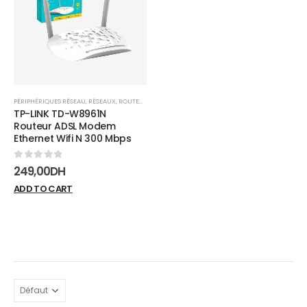
wishlist
PÉRIPHÉRIQUES RÉSEAU
,
RÉSEAUX
,
ROUTEURS
TP-LINK TD-W8961N
Routeur ADSL Modem
Ethernet Wifi N 300 Mbps
0
sur 5
249,00
DH
ADD TO CART