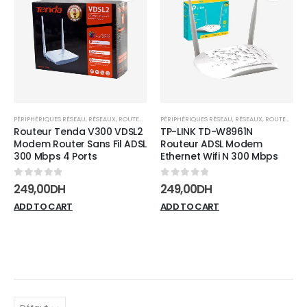
Add to
Add t
wishlist
wishli
PÉRIPHÉRIQUES RÉSEAU
,
RÉSEAUX
,
ROUTEURS
PÉRIPHÉRIQUES RÉSEAU
,
RÉSEAUX
,
ROUTEURS
Routeur Tenda V300 VDSL2
TP-LINK TD-W8961N
Modem Router Sans Fil ADSL
Routeur ADSL Modem
300 Mbps 4 Ports
Ethernet Wifi N 300 Mbps
0
sur 5
0
sur 5
249,00
DH
249,00
DH
ADD TO CART
ADD TO CART