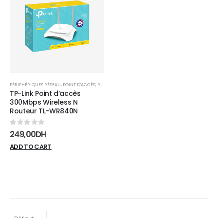
Add to
wishlist
PÉRIPHÉRIQUES RÉSEAU
,
POINT D'ACCÈS
,
RÉSEAUX
TP-Link Point d’accès
300Mbps Wireless N
Routeur TL-WR840N
0
sur 5
249,00
DH
ADD TO CART