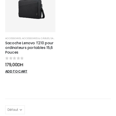
wishlist
ACCESSOIRES
,
ACCESSOIRES & CÂBLES
,
SACS & SACOCHES
Sacoche Lenovo T210 pour
ordinateurs portables 15,6
Pouces
0
sur 5
179,00
DH
ADD TO CART