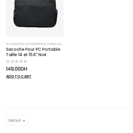
wishlist
ACCESSOIRES
,
ACCESSOIRES & CÂBLES
,
SACS & SACOCHES
Sacoche Pour PC Portable
Taille 14 et 15.6" Noir
0
sur 5
149,00
DH
ADD TO CART