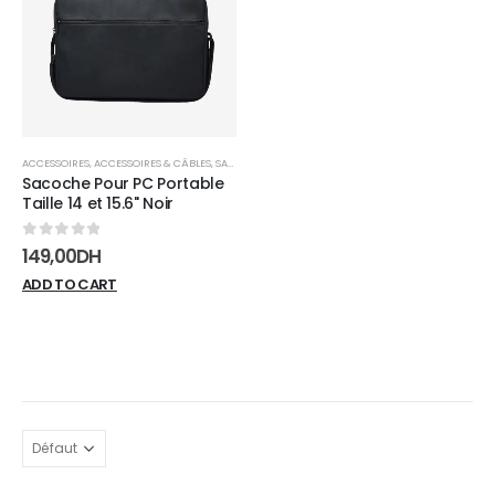
wishlist
ACCESSOIRES
,
ACCESSOIRES & CÂBLES
,
SACS & SACOCHES
Sacoche Pour PC Portable
Taille 14 et 15.6" Noir
0
sur 5
149,00
DH
ADD TO CART