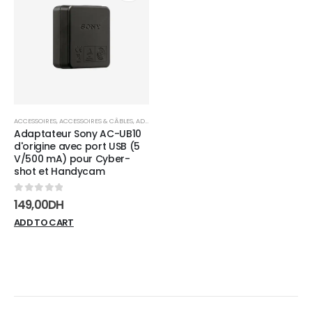
Add to
wishlist
ACCESSOIRES
,
ACCESSOIRES & CÂBLES
,
ADAPTATEURS
Adaptateur Sony AC-UB10
d'origine avec port USB (5
V/500 mA) pour Cyber-
shot et Handycam
0
sur 5
149,00
DH
ADD TO CART