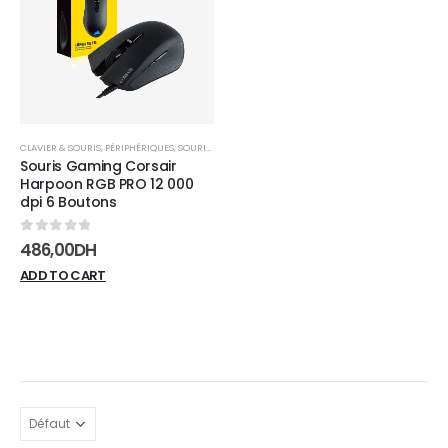
wishlist
CLAVIER & SOURIS
,
PÉRIPHÉRIQUES
,
SOURIS FILAIRE
Souris Gaming Corsair
Harpoon RGB PRO 12 000
dpi 6 Boutons
0
sur 5
486,00
DH
ADD TO CART