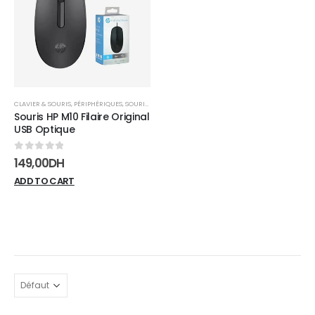
wishlist
CLAVIER & SOURIS
,
PÉRIPHÉRIQUES
,
SOURIS FILAIRE
Souris HP M10 Filaire Original
USB Optique
0
sur 5
149,00
DH
ADD TO CART