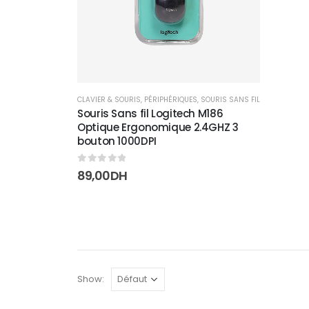
CLAVIER & SOURIS
,
PÉRIPHÉRIQUES
,
SOURIS SANS FIL
Souris Sans fil Logitech M186
Optique Ergonomique 2.4GHZ 3
bouton 1000DPI
0
sur 5
89,00
DH
Show: